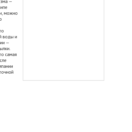
изма —
типе
и, можно
ю
то
й воды и
нии —
ылки.
то самая
сле
мпании
сточной