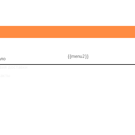
{{menu2}}
ало
вия доставки
такты