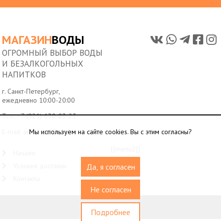
МАГАЗИН
ВОДЫ
ОГРОМНЫЙ ВЫБОР ВОДЫ
И БЕЗАЛКОГОЛЬНЫХ
НАПИТКОВ
г. Санкт-Петербург,
ежедневно 10:00-20:00
Тел.:
+7 (921) 630-03-23
E-mail:
arenaspb@mail.ru
Мы используем на сайте cookies. Вы с этим согласны?
{{menu2}}
Начало
Условия доставки
Да, я согласен
Контакты
Не согласен
© 2010-2026
Подробнее